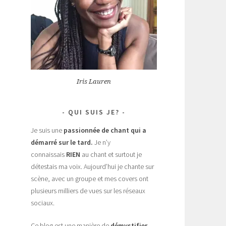
Iris Lauren
QUI SUIS JE?
Je suis une
passionnée de chant
qui a
démarré sur le tard.
Je n’y
connaissais
RIEN
au chant et surtout je
détestais ma voix. Aujourd’hui je chante sur
scène, avec un groupe et mes covers ont
plusieurs milliers de vues sur les réseaux
sociaux.
Ce blog est une manière de
démystifier