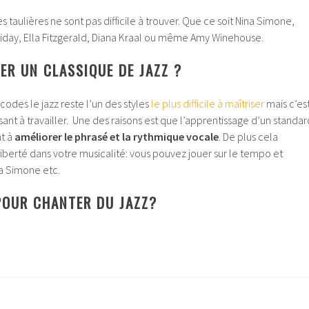
les taulières ne sont pas difficile à trouver. Que ce soit Nina Simone,
liday, Ella Fitzgerald, Diana Kraal ou même Amy Winehouse.
R UN CLASSIQUE DE JAZZ ?
codes le jazz reste l’un des styles
le plus difficile à maîtriser
mais c’es
ssant à travailler. Une des raisons est que l’apprentissage d’un standar
nt à
améliorer le phrasé et la rythmique vocale
. De plus cela
iberté dans votre musicalité: vous pouvez jouer sur le tempo et
na Simone etc.
POUR CHANTER DU JAZZ?