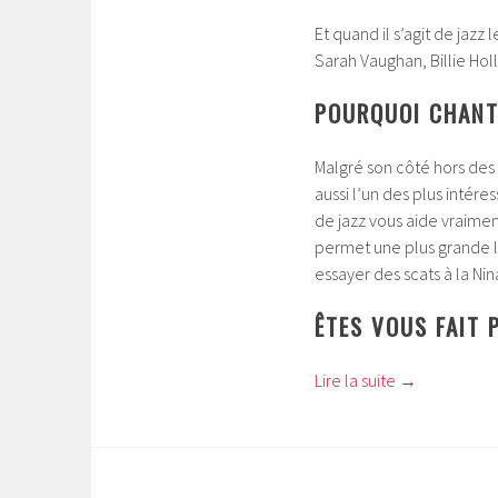
Et quand il s’agit de jazz 
Sarah Vaughan, Billie Hol
POURQUOI CHANTE
Malgré son côté hors des 
aussi l’un des plus intére
de jazz vous aide vraime
permet une plus grande l
essayer des scats à la Ni
ÊTES VOUS FAIT 
Lire la suite
→