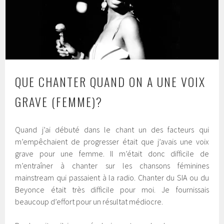
QUE CHANTER QUAND ON A UNE VOIX
GRAVE (FEMME)?
Quand j’ai débuté dans le chant un des facteurs qui
m’empêchaient de progresser était que j’avais une voix
grave pour une femme. Il m’était donc difficile de
m’entraîner à chanter sur les chansons féminines
mainstream qui passaient à la radio. Chanter du SIA ou du
Beyonce était très difficile pour moi. Je fournissais
beaucoup d’effort pour un résultat médiocre.