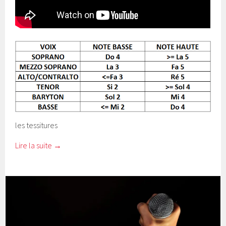
les tessitures
Lire la suite
→