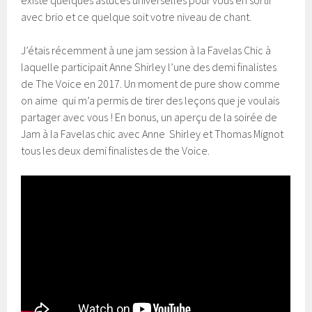
avec brio et ce quelque soit votre niveau de chant.
J’étais récemment à une jam session à la Favelas Chic à
laquelle participait Anne Shirley l’une des demi finalistes
de The Voice en 2017. Un moment de pure show comme
on aime qui m’a permis de tirer des leçons que je voulais
partager avec vous ! En bonus, un aperçu de la soirée de
Jam à la Favelas chic avec Anne Shirley et Thomas Mignot
tous les deux demi finalistes de the Voice.