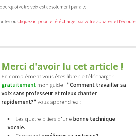
ou
pourquoi votre voix est absolument parfaite.
diminue
le
couter ou
Cliquez ici pour le télécharger sur votre appareil et l’écoute
volume.
Merci d'avoir lu cet article !
En complément vous êtes libre de télécharger
gratuitement
mon guide :
"Comment travailler sa
voix sans professeur et mieux chanter
rapidement?"
vous apprendrez :
Les quatre piliers d'une
bonne technique
vocale.
Comment
améliorer sa justesse?