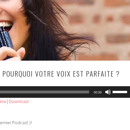
: POURQUOI VOTRE VOIX EST PARFAITE ?
Utilisez
00:00
les
ndow
|
Download
flèches
haut/bas
pour
remier Podcast :)!
augment