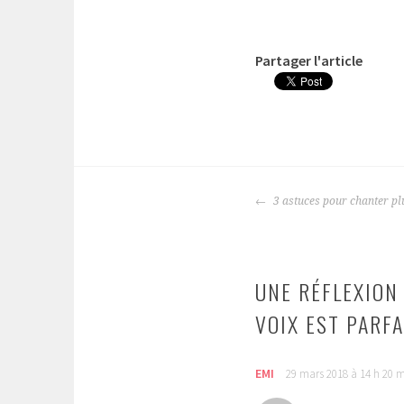
Partager l'article
NAVIGATION
3 astuces pour chanter pl
DES
ARTICLES
UNE RÉFLEXION 
VOIX EST PARFA
EMI
29 mars 2018 à 14 h 20 