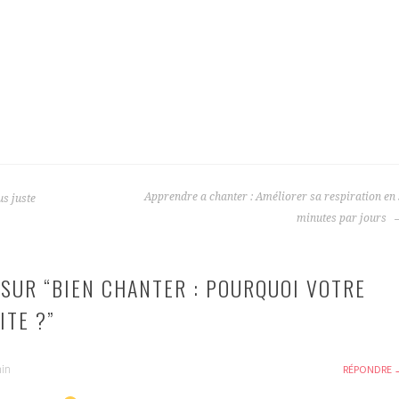
Apprendre a chanter : Améliorer sa respiration en
us juste
minutes par jours
SUR “
BIEN CHANTER : POURQUOI VOTRE
ITE ?
”
min
RÉPONDRE