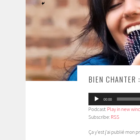
BIEN CHANTER 
Lecteur
00:00
audio
Podcast:
Play in new wi
Subscribe:
RSS
Ça y’est j’ai publié mon p