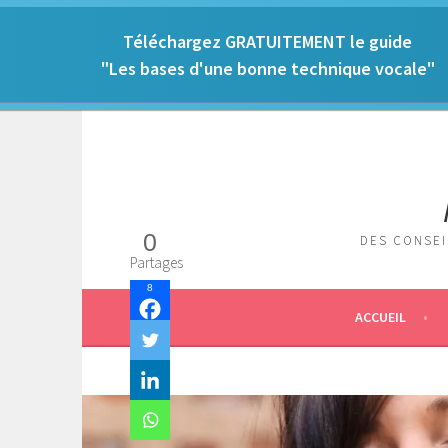
Téléchargez
GRATUITEMENT
le guide
"
Les bases d'une bonne technique vocale"
Aller
au
contenu
principal
0
DES CONSEI
Partages
8
ACCUEIL