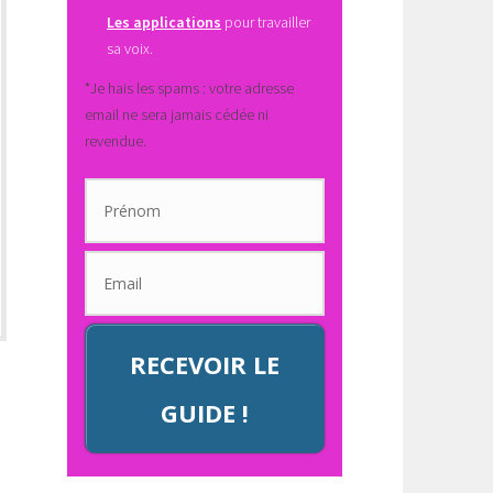
Les applications
pour travailler
sa voix.
*Je hais les spams : votre adresse
email ne sera jamais cédée ni
revendue.
RECEVOIR LE
GUIDE !