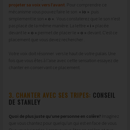
projeter sa voix vers l’avant
. Pour comprendre ce
mécanisme vous pouvez faire le son
« io »
puis
simplement le son
« o »
. Vous constaterez que le son n’est
pas placé de la même manière. La lettre
« i »
placée
devant le
« o »
permet de placer le
« o »
devant. C’est ce
placement que vous devez rechercher .
Votre voix doit résonner vers le haut de votre palais. Une
fois que vous êtes à l’aise avec cette sensation essayez de
chanter en conservant ce placement.
3. CHANTER AVEC SES
TRIPES:
CONSEIL
DE STANLEY
Quoi de plus juste qu’une personne en colère?
Imaginez
que vous chantez pour quelqu’un qui est en face de vous.