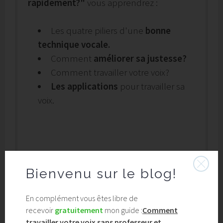
rapidement?"
vous apprendrez :
Les quatre piliers d'une
bonne
technique vocale.
Comment
améliorer sa justesse?
Comment travailler votre voix?
Les applications
pour travailler sa
voix.
Bienvenu
sur le blog!
En complément vous êtes libre de
recevoir
gratuitement
mon guide :
Comment
travailler votre voix sans professeur et