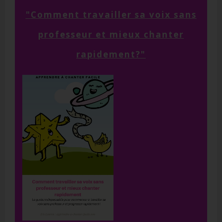
"
Comment
travailler sa voix sans
professeur et mieux chanter
rapidement?"