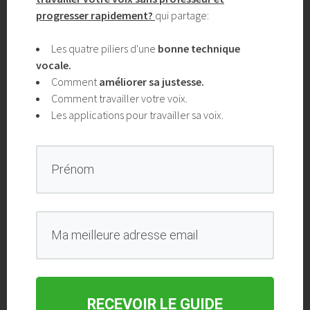
progresser rapidement?
qui partage:
Les quatre piliers d'une
bonne technique
RECEVOIR LE GUIDE
vocale.
Comment
améliorer sa justesse.
Comment travailler votre voix.
Les applications pour travailler sa voix.
WORDPRESS:
chargement…
Partager l'article
NAVIGATION
RECEVOIR LE GUIDE
Travailler son oreille:
Bien chanter : Pourquoi votre