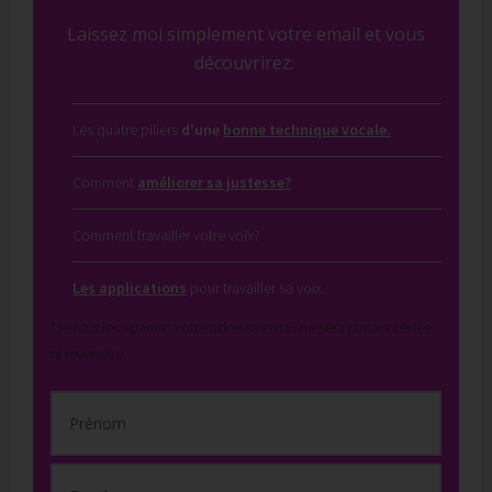
Laissez moi simplement votre email et vous
découvrirez:
Les quatre piliers
d'une
bonne technique vocale.
Comment
améliorer sa justesse?
Comment travailler votre voix?
Les applications
pour travailler sa voix.
*Je hais les spams : votre adresse email ne sera jamais cédée
ni revendue.