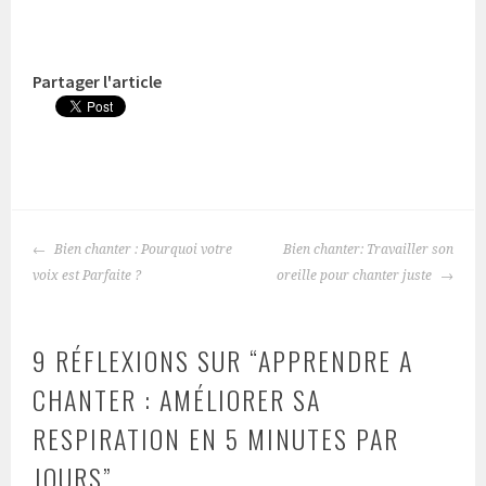
Partager l'article
NAVIGATION
Bien chanter : Pourquoi votre
Bien chanter: Travailler son
DES
voix est Parfaite ?
oreille pour chanter juste
ARTICLES
9 RÉFLEXIONS SUR “
APPRENDRE A
CHANTER : AMÉLIORER SA
RESPIRATION EN 5 MINUTES PAR
JOURS
”