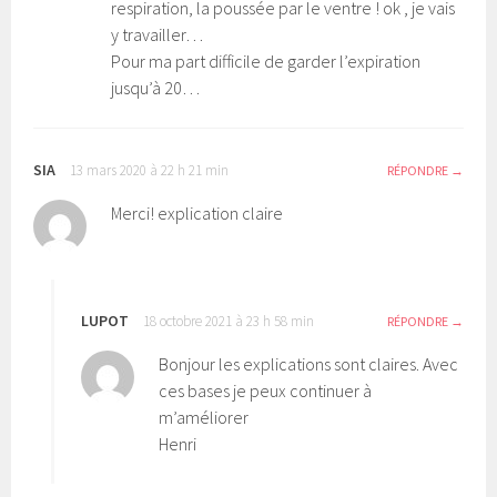
respiration, la poussée par le ventre ! ok , je vais
y travailler…
Pour ma part difficile de garder l’expiration
jusqu’à 20…
SIA
13 mars 2020 à 22 h 21 min
RÉPONDRE
Merci! explication claire
LUPOT
18 octobre 2021 à 23 h 58 min
RÉPONDRE
Bonjour les explications sont claires. Avec
ces bases je peux continuer à
m’améliorer
Henri