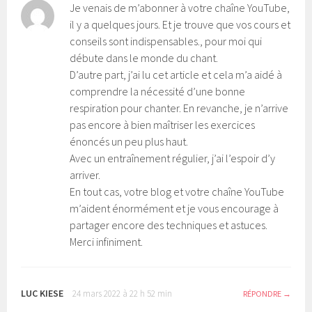
Je venais de m’abonner à votre chaîne YouTube,
il y a quelques jours. Et je trouve que vos cours et
conseils sont indispensables., pour moi qui
débute dans le monde du chant.
D’autre part, j’ai lu cet article et cela m’a aidé à
comprendre la nécessité d’une bonne
respiration pour chanter. En revanche, je n’arrive
pas encore à bien maîtriser les exercices
énoncés un peu plus haut.
Avec un entraînement régulier, j’ai l’espoir d’y
arriver.
En tout cas, votre blog et votre chaîne YouTube
m’aident énormément et je vous encourage à
partager encore des techniques et astuces.
Merci infiniment.
LUC KIESE
24 mars 2022 à 22 h 52 min
RÉPONDRE