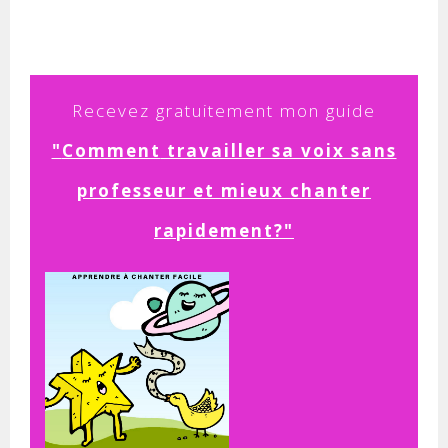
Recevez
gratuitement mon guide
"
Comment
travailler sa voix sans
professeur et mieux chanter
rapidement?"