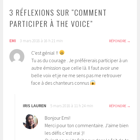
3 RÉFLEXIONS SUR “
COMMENT
PARTICIPER À THE VOICE
”
EMI
3 mars 2018 à 16 h 21 min
RÉPONDRE
C’est génial !!
Tu as du courage . Je préférerais participer à un
autre émission que celle là. Il faut avoir une
belle voix et je ne me sens pas me retrouver
face à des chanteurs connus
IRIS LAUREN
5 mars 2018 à 11 h 24 min
RÉPONDRE
Bonjour Emi!
Merci pour ton commentaire. J’aime bien
les défis c’est vrai :)!