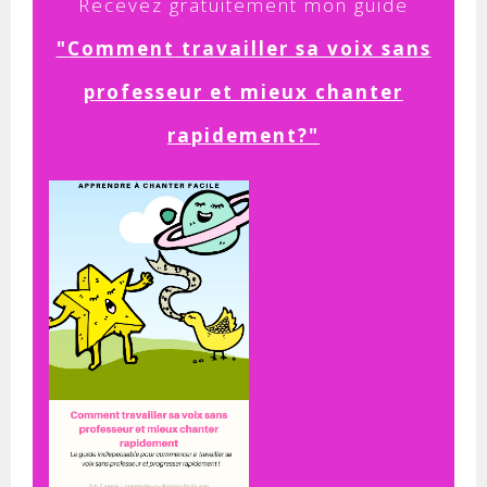
Recevez
gratuitement mon guide
"
Comment
travailler sa voix sans
professeur et mieux chanter
rapidement?"