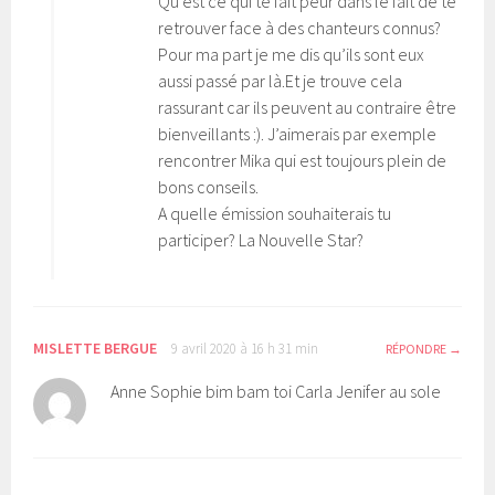
Qu’est ce qui te fait peur dans le fait de te
retrouver face à des chanteurs connus?
Pour ma part je me dis qu’ils sont eux
aussi passé par là.Et je trouve cela
rassurant car ils peuvent au contraire être
bienveillants :). J’aimerais par exemple
rencontrer Mika qui est toujours plein de
bons conseils.
A quelle émission souhaiterais tu
participer? La Nouvelle Star?
MISLETTE BERGUE
9 avril 2020 à 16 h 31 min
RÉPONDRE
Anne Sophie bim bam toi Carla Jenifer au sole