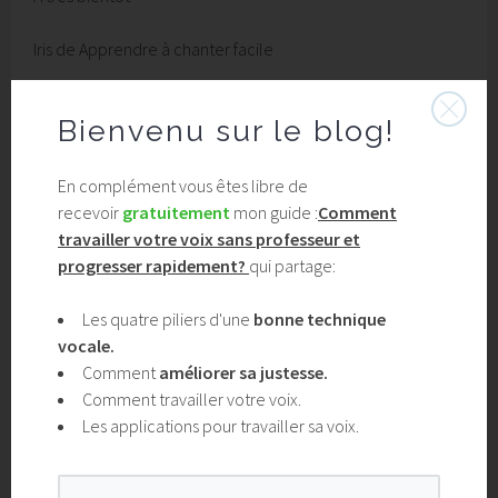
Iris de Apprendre à chanter facile
Bienvenu
sur le blog!
Merci d'avoir lu cet
En complément vous êtes libre de
article !
recevoir
gratuitement
mon guide :
Comment
travailler votre voix sans professeur et
En complément vous êtes libre de
progresser rapidement?
qui partage:
télécharger
gratuitement
mon guide :
"Comment travailler sa voix sans
Les quatre piliers d'une
bonne technique
vocale.
professeur et mieux chanter
Comment
améliorer sa justesse.
rapidement?"
vous apprendrez :
Comment travailler votre voix.
Les applications pour travailler sa voix.
Les quatre piliers d'une
bonne
technique vocale.