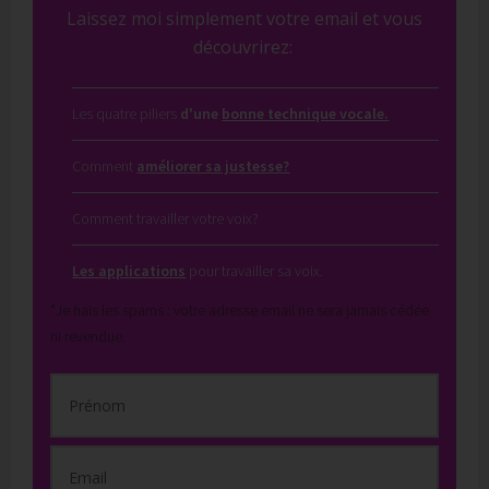
Laissez moi simplement votre email et vous
découvrirez:
Les quatre piliers
d'une
bonne technique vocale.
Comment
améliorer sa justesse?
Comment travailler votre voix?
Les applications
pour travailler sa voix.
*Je hais les spams : votre adresse email ne sera jamais cédée
ni revendue.