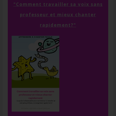
"
Comment
travailler sa voix sans
professeur et mieux chanter
rapidement?"