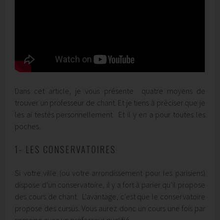
Dans cet article, je vous présente quatre moyens de
trouver un professeur de chant. Et je tiens à préciser que je
les ai testés personnellement. Et il y en a pour toutes les
poches.
1- LES CONSERVATOIRES
Si votre ville (ou votre arrondissement pour les parisiens)
dispose d’un conservatoire, il y a fort à parier qu’il propose
des cours de chant. L’avantage, c’est que le conservatoire
propose des cursus. Vous aurez donc un cours une fois par
semaine avec un professeur qualifié.