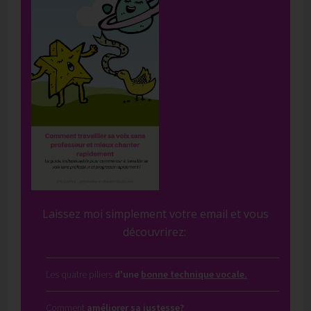
Laissez moi simplement votre email et vous
découvrirez:
Les quatre piliers
d'une
bonne technique vocale.
Comment
améliorer sa justesse?