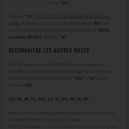
deux touches n
oires
est un “
DO
”.
Tous les “
DO
”
sont suivit d’un
groupe de deux touches
noires
. Attention à ne pas confondre avec un
“MI”
: Les
touches blanches qui précèdent un groupe de
TROIS
touches NOIRES
sont des “
MI
”.
RECONNAITRE LES AUTRES NOTES
Une fois que vous avez identifié le do vous pourrez
identifier toutes les autres notes puisque sur un piano le
schéma de notes est répétitifs. De
“DO”
à
“SI”,
puis à
nouveau
DO
:
DO, RE, MI, FA, SOL, LA, SI, DO, RE, MI, FA….
Pour plus voici un lien qui vous expliquera plus en détails
comment repérer les notes d’un piano.
https://fr.wikihow.com/reconnaitre-les-notes-sur-un-piano-