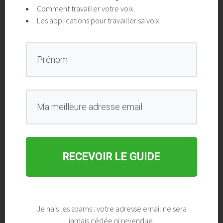
Partager l'article
Comment travailler votre voix.
Les applications pour travailler sa voix.
NAVIGATION
Bien chanter: les 4 piliers
3 astuces pour chanter plus
DES
d’une bonne technique vocale
juste
ARTICLES
LAISSER UN COMMENTAIRE
RECEVOIR LE GUIDE
Votre adresse de messagerie ne sera pas publiée.
Les
champs obligatoires sont indiqués avec
*
Commentaire
Je hais les spams : votre adresse email ne sera
jamais cédée ni revendue.