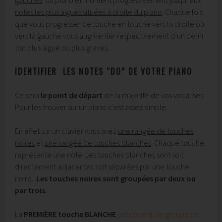
gauches
du piano et montent progressivement jusqu’ aux
notes les plus aiguës situées à droite du piano
. Chaque fois
que vous progresser de touche en touche vers la droite ou
vers la gauche vous augmenter respectivement d’un demi
ton plus aiguë ou plus graves.
IDENTIFIER LES NOTES “DO” DE VOTRE PIANO
Ce sera
le point de départ
de la majorité de vos vocalises.
Pour les trouver sur un piano c’est assez simple.
En effet sur un clavier vous avez
une rangée de touches
noires
et
une rangée de touches blanches
. Chaque touche
représente une note. Les touches blanches sont soit
directement adjacentes soit séparées par une touche
noire.
Les touches noires sont groupées par deux ou
par trois.
La
PREMIÈRE
touche BLANCHE
précédent un groupe de