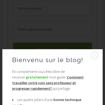
RECEVOIR LE GUIDE
Bienvenu
sur le blog!
En complément vous êtes libre de
recevoir
gratuitement
mon guide :
Comment
WORDPRESS:
travailler votre voix sans professeur et
chargement…
progresser rapidement?
qui partage:
Les quatre piliers d'une
bonne technique