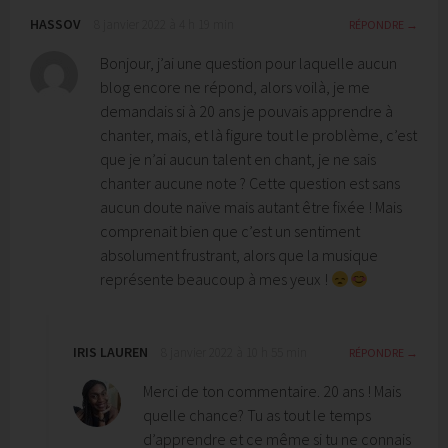
HASSOV
8 janvier 2022 à 4 h 19 min
RÉPONDRE
Bonjour, j’ai une question pour laquelle aucun
blog encore ne répond, alors voilà, je me
demandais si à 20 ans je pouvais apprendre à
chanter, mais, et là figure tout le problème, c’est
que je n’ai aucun talent en chant, je ne sais
chanter aucune note ? Cette question est sans
aucun doute naïve mais autant être fixée ! Mais
comprenait bien que c’est un sentiment
absolument frustrant, alors que la musique
représente beaucoup à mes yeux !
IRIS LAUREN
8 janvier 2022 à 10 h 55 min
RÉPONDRE
Merci de ton commentaire. 20 ans ! Mais
quelle chance? Tu as tout le temps
d’apprendre et ce même si tu ne connais