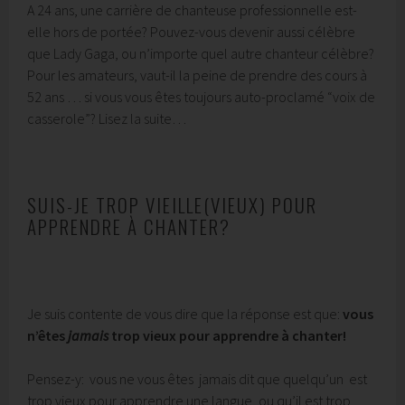
A 24 ans, une carrière de chanteuse professionnelle est-
elle hors de portée? Pouvez-vous devenir aussi célèbre
que Lady Gaga, ou n’importe quel autre chanteur célèbre?
Pour les amateurs, vaut-il la peine de prendre des cours à
52 ans … si vous vous êtes toujours auto-proclamé “voix de
casserole”? Lisez la suite…
SUIS-JE TROP VIEILLE(VIEUX) POUR
APPRENDRE À CHANTER?
Je suis contente de vous dire que la réponse est que:
vous
n’êtes
jamais
trop vieux pour apprendre à chanter!
Pensez-y: vous ne vous êtes jamais dit que quelqu’un est
trop vieux pour apprendre une langue, ou qu’il est trop