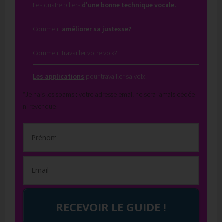
Les quatre piliers
d'une
bonne technique vocale.
Comment
améliorer sa justesse?
Comment travailler votre voix?
Les applications
pour travailler sa voix.
*Je hais les spams : votre adresse email ne sera jamais cédée
ni revendue.
RECEVOIR LE GUIDE !