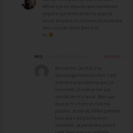
Même si je ne réponds que maintenant
j’espère que entre temps tu as pu te
lancer et que tu as commencé à prendre
des cours de chant. Bien à toi
Iris
NICE
13 mai 2020 à 23 h 09 min
RÉPONDRE
Bonsoir Iris. Ceci Est d’un
encouragements très fort. C’est
vraiment un problème que j’ai
rencontré. Et enfin je me suis
décidé de m’y lancé . Bien que
dure je m’y met car c’est ma
passion. Je me dis d’être patiente
bien que c’est pas facile et
immédiat. Je persévère petit à
petit. Bien que pas satisfaite