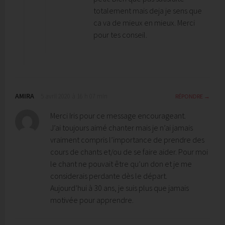
totalement mais deja je sens que
ca va de mieux en mieux. Merci
pour tes conseil.
AMIRA
5 avril 2020 à 16 h 07 min
RÉPONDRE
Merci Iris pour ce message encourageant.
J’ai toujours aimé chanter mais je n’ai jamais
vraiment compris l’importance de prendre des
cours de chants et/ou de se faire aider. Pour moi
le chant ne pouvait être qu’un don et je me
considerais perdante dès le départ.
Aujourd’hui à 30 ans, je suis plus que jamais
motivée pour apprendre.