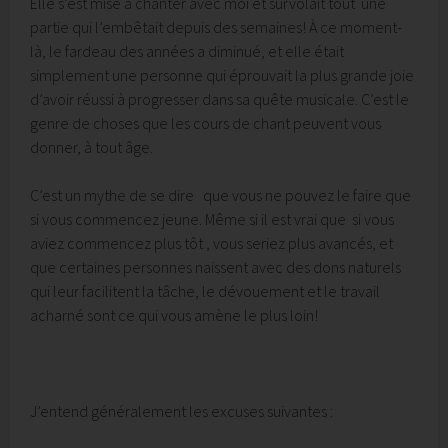
Elle s’est mise à chanter avec moi et survolait tout une
partie qui l’embêtait depuis des semaines! À ce moment-
là, le fardeau des années a diminué, et elle était
simplement une personne qui éprouvait la plus grande joie
d’avoir réussi à progresser dans sa quête musicale. C’est le
genre de choses que les cours de chant peuvent vous
donner, à tout âge.
C’est un mythe de se dire que vous ne pouvez le faire que
si vous commencez jeune. Même si il est vrai que si vous
aviez commencez plus tôt , vous seriez plus avancés, et
que certaines personnes naissent avec des dons naturels
qui leur facilitent la tâche, le dévouement et le travail
acharné sont ce qui vous amène le plus loin!
J’entend généralement les excuses suivantes :