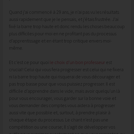
Quand j’ai commencé à 29 ans, je n’ai pas vu les résultats
aussi rapidement que je le pensais, et j’étais frustrée. J’ai
fixé la barre trop haute et donc rendu les choses beaucoup
plus difficiles pour moi en ne profitant pas du processus
d’apprentissage et en étant trop critique envers moi-
même.
Et c’est ce pour quoi
le choix d’un bon professeur
est
crucial! Celui qui vous fera progresser est celui qui ne fixera
ni la barre trop haute qui risquerai de vous décourager et
pas trop basse pour que vous puissiez progresser. Il est
difficile d’apprendre dans le vide, mais avoir quelqu’un là
pour vous encourager, vous garder sur la bonne voie et
vous demander des comptes vous aidera à progresser
aussi vite que possible et, surtout, à prendre plaisir à
chaque étape du processus. Le chant n’est pas une
compétition ou une course; Il s’agit de développer vos
outils pour exprimer exactement ce que vous ressentez au