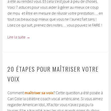
a été au rendez vous. Et cela s’est joué à peu de choses.
Voici 7 astuces pour vous aider à gérer au mieux ce coup
de mou et être en mesure de réussir votre prestation… en
tout cas beaucoup mieux que vous ne l’auriez fait sans !
Lisez ce qui suit, prenez des notes… vous pouvez le FAIRE !
Lire la suite
→
20 ÉTAPES POUR MAÎTRISER VOTRE
VOIX
Comment
maîtriser sa voix
? Cette question a été posée à
Cari Cole la célèbre coach vocal américaine. Si vous aimez
regarder American Idol, XFactor vous n’avez pas pu la
louper. Elle a travaillé avec les plus grands noms du show