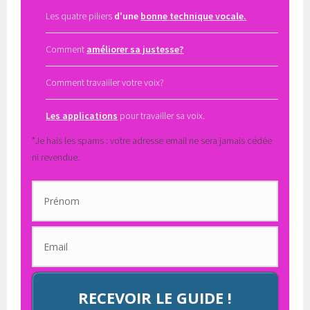
Les quatre piliers
d'une
bonne technique vocale.
Comment
améliorer sa justesse?
Comment travailler votre voix?
Les applications
pour travailler sa voix.
*Je hais les spams : votre adresse email ne sera jamais cédée
ni revendue.
RECEVOIR LE GUIDE !