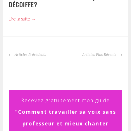
DÉCOIFFE?
Lire la suite
→
NAVIGATION
Articles Précédents
Articles Plus Récents
DES
ARTICLES
Recevez
gratuitement mon guide
"
Comment
travailler sa voix sans
professeur et mieux chanter