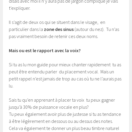
disais avec moi il n’y aura pas de jargon compliqué je vais
t’expliquer.
​​Il s’agit de deux os qui se situent dans le visage, en
particulier dans la
zone des sinus
​ (autour du nez). Tu n’as
pas vraiment besoin de retenir ces deux noms.
Mais ou est le rapport avec la voix?
Si tu as lu mon guide pour mieux chanter rapidement tu as
peut être entendu parler du placement vocal. Mais un
petit rappel n’est jamais de trop au cas où tu ne l’aurais pas
lu.
Sais tu qu’en apprenant à placer ta voix tu peux gagner
jusqu’à 30% de puissance vocale en plus?
Tu peux également avoir plus de justesse si tu as tendance
à être légèrement en dessous ou au dessus des notes.
Cela va également te donner un plus beau timbre naturel