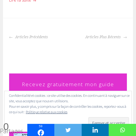
NAVIGATION
Articles Précédents
Articles Plus Récents
DES
ARTICLES
Recevez
gratuitement mon guide
"
Comment
travailler sa voix sans
Confidentialité et cookies : ce site utilise des cookies. En continuant à naviguer sur ce
site, vous acceptez que nous en utilisions.
Pour en savoir plus, y compris sur la façon de contrôler les cookies, reportez-vous à
professeur et mieux chanter
ce qui suit :
Politique relative aux cookies
rapidement?"
0
59
Partages