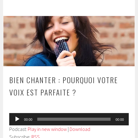
BIEN CHANTER : POURQUOI VOTRE
VOIX EST PARFAITE ?
Lecteur
00:00
00:00
audio
Podcast:
Play in new window
|
Download
Subscribe:
RSS