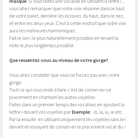
masque
. Si vous faites une vocalise en utilisant la lettre i ,
vous allez remarquer que votre voix résonne dans le haut
de votre palet, derrière les incisives du haut, dans le nez,
et entre les deux yeux. C’est à cette endroit que votre voix
aura les meilleures harmoniques.
Fait le son i le plus naturellement possible en tenant la
note le plus longtemps possible.
Que ressentez vous au niveau de votre gorge?
Vous allez constater que vous ne forcez pas avec votre
gorge.
Tout ce qui vous reste à faire c’est de conserver ce
placement en chantant les autres voyelles.
Faites dans un premier temps des vocalises en ajoutant la
lettre i devant vos voyelles par
E
xemple
:
io, ia, iu, ie etc.
Par la ensuite en utilisant uniquement les voyelles sans le i
devant en essayant de conserver le placement vocal du i.